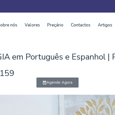
obre nós
Valores
Preçário
Contactos
Artigos
A em Português e Espanhol | P
3159
Agende Agora