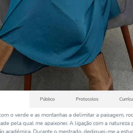
obre Mim
Público
Protocolos
Currícu
 com o verde e as montanhas a delimitar a paisagem, ro
ade pela qual me apaixonei. A ligação com a natureza
ão académica. Durante o mestrado, dediquei-me a estud