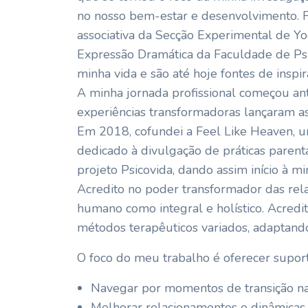
no nosso bem-estar e desenvolvimento. Fo
associativa da Secção Experimental de Y
Expressão Dramática da Faculdade de Psic
minha vida e são até hoje fontes de inspi
A minha jornada profissional começou an
experiências transformadoras lançaram as
Em 2018, cofundei a Feel Like Heaven, u
dedicado à divulgação de práticas paren
projeto Psicovida, dando assim início à mi
Acredito no poder transformador das relaç
humano como integral e holístico. Acredit
métodos terapêuticos variados, adaptando
O foco do meu trabalho é oferecer supor
Navegar por momentos de transição na
Melhorar relacionamentos e dinâmicas 