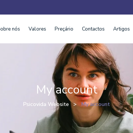
obre nós
Valores
Preçário
Contactos
Artigos
My account
Psicovida Website
>
My account