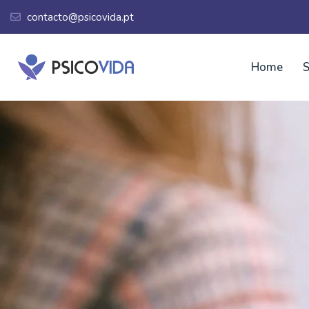
contacto@psicovida.pt
Home
S