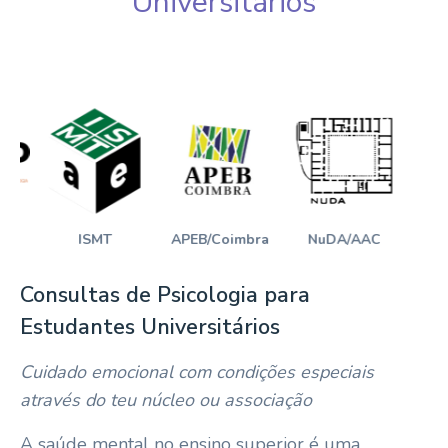
Universitários
ISMT
APEB/Coimbra
NuDA/AAC
NE
Consultas de Psicologia para
Estudantes Universitários
Cuidado emocional com condições especiais
através do teu núcleo ou associação
A saúde mental no ensino superior é uma